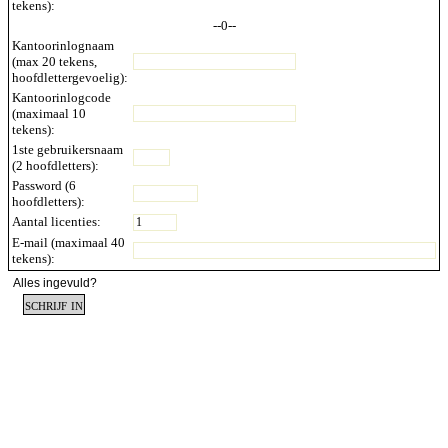
tekens):
--0--
Kantoorinlognaam
(max 20 tekens,
hoofdlettergevoelig):
Kantoorinlogcode
(maximaal 10
tekens):
1ste gebruikersnaam
(2 hoofdletters):
Password (6
hoofdletters):
Aantal licenties:
E-mail (maximaal 40
tekens):
Alles ingevuld?
schrijf in