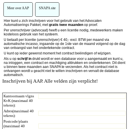
Meer over AAP
SNAPA site
Hier kunt u zich inschrijven voor het gebruik van het Advocaten
Automatiserings Pakket, met
gratis twee maanden
op proef.
Per urenschrijver (advocaat) heeft u een licentie nodig, medewerkers maken
kosteloos gebruik van het systeem.
U betaalt per licentie (urenschrijver) € 40,- excl. BTW per maand via
automatische incasso, ingaande op de 1ste van de maand volgend op de dag
van ontvangst van het ondertekende contract.
U kunt op ieder gewenst moment het contract beëindigen of wijzigen.
Als u op
schrijf in
drukt wordt er een database voor u aangemaakt en kunt u,
na inloggen, een contract en machtiging afdrukken en ondertekenen. Dit dient
u binnen twee maanden aan SNAPA te verzenden. Als het contract niet is
ontvangen wordt u geacht niet te willen inschrijven en vervalt de database
automatisch.
Inschrijven bij AAP. Alle velden zijn verplicht!
Kantoornaam vlgns
KvK (maximaal 40
tekens):
Adres(maximaal 40
tekens):
Postcode/plaats
(maximaal 40